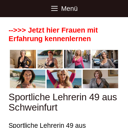
Zum
Menü
Inhalt
springen
-->>> Jetzt hier Frauen mit
Erfahrung kennenlernen
Sportliche Lehrerin 49 aus
Schweinfurt
Sportliche Lehrerin 49 aus