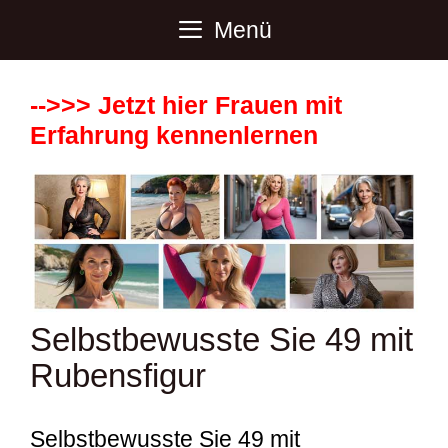
Zum
Menü
Inhalt
springen
-->>> Jetzt hier Frauen mit
Erfahrung kennenlernen
Selbstbewusste Sie 49 mit
Rubensfigur
Selbstbewusste Sie 49 mit