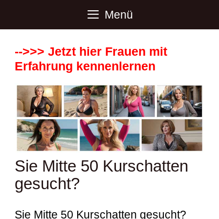
Zum
Menü
Inhalt
springen
-->>> Jetzt hier Frauen mit
Erfahrung kennenlernen
Sie Mitte 50 Kurschatten
gesucht?
Sie Mitte 50 Kurschatten gesucht?