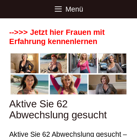
Zum
Menü
Inhalt
springen
-->>> Jetzt hier Frauen mit
Erfahrung kennenlernen
Aktive Sie 62
Abwechslung gesucht
Aktive Sie 62 Abwechslung gesucht –