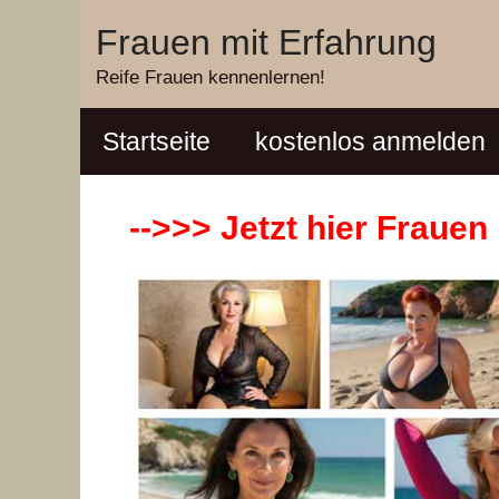
Zum
Frauen mit Erfahrung
Inhalt
Reife Frauen kennenlernen!
springen
Startseite
kostenlos anmelden
-->>> Jetzt hier Fraue