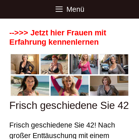
Zum
Menü
Inhalt
springen
-->>> Jetzt hier Frauen mit
Erfahrung kennenlernen
Frisch geschiedene Sie 42
Frisch geschiedene Sie 42! Nach
großer Enttäuschung mit einem