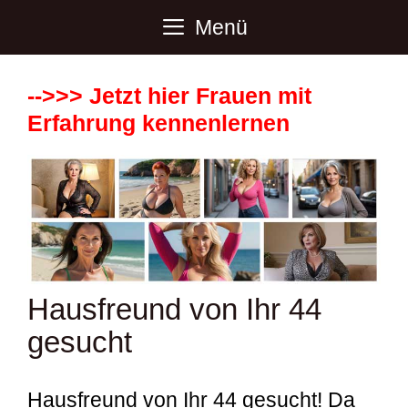
Zum
Menü
Inhalt
springen
-->>> Jetzt hier Frauen mit
Erfahrung kennenlernen
Hausfreund von Ihr 44
gesucht
Hausfreund von Ihr 44 gesucht! Da