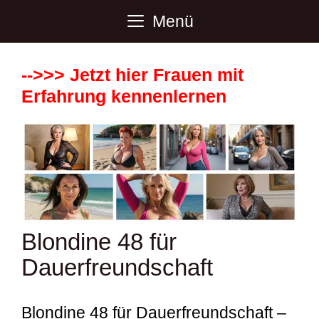
Zum
Menü
Inhalt
springen
-->>> Jetzt hier Frauen mit
Erfahrung kennenlernen
Blondine 48 für
Dauerfreundschaft
Blondine 48 für Dauerfreundschaft –