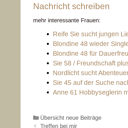
Nachricht schreiben
mehr interessante Frauen:
Reife Sie sucht jungen L
Blondine 48 wieder Singl
Blondine 48 für Dauerfre
Sie 58 / Freundschaft plu
Nordlicht sucht Abenteue
Sie 45 auf der Suche nach
Anne 61 Hobbyseglerin mö
Kategorien
Übersicht neue Beiträge
Treffen bei mir