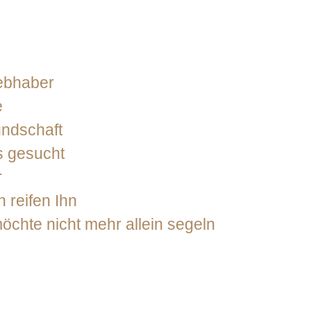
iebhaber
e
undschaft
s gesucht
r
 reifen Ihn
chte nicht mehr allein segeln