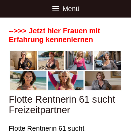
Zum
Menü
Inhalt
springen
-->>> Jetzt hier Frauen mit
Erfahrung kennenlernen
Flotte Rentnerin 61 sucht
Freizeitpartner
Flotte Rentnerin 61 sucht