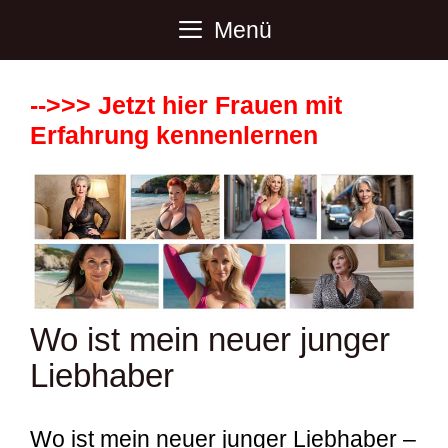
Zum
Menü
Inhalt
springen
-->>> Jetzt hier Frauen mit
Erfahrung kennenlernen
Wo ist mein neuer junger
Liebhaber
Wo ist mein neuer junger Liebhaber –